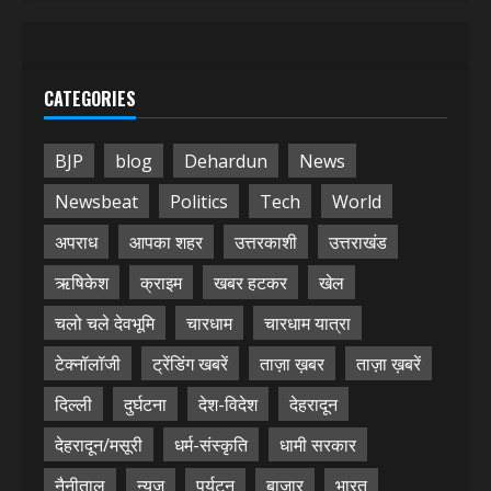
CATEGORIES
BJP
blog
Dehardun
News
Newsbeat
Politics
Tech
World
अपराध
आपका शहर
उत्तरकाशी
उत्तराखंड
ऋषिकेश
क्राइम
खबर हटकर
खेल
चलो चले देवभूमि
चारधाम
चारधाम यात्रा
टेक्नॉलॉजी
ट्रेंडिंग खबरें
ताज़ा ख़बर
ताज़ा ख़बरें
दिल्ली
दुर्घटना
देश-विदेश
देहरादून
देहरादून/मसूरी
धर्म-संस्कृति
धामी सरकार
नैनीताल
न्यूज़
पर्यटन
बाजार
भारत