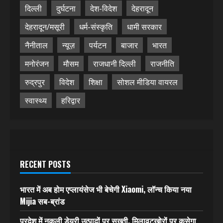
दिल्ली
दुर्घटना
देश-विदेश
देहरादून
देहरादून/मसूरी
धर्म-संस्कृति
धामी सरकार
नैनीताल
न्यूज़
पर्यटन
बाजार
भारत
मनोरंजन
मौसम
राजधानी दिल्ली
राजनीति
रुद्रपुर
विदेश
शिक्षा
सोशल मीडिया वायरल
स्वास्थ्य
हरिद्वार
RECENT POSTS
भारत में अब होम एप्लायंसेज भी बेचेगी Xiaomi, लॉन्च किया नया
Mijia सब-ब्रांड
प्रदेश में नकली डेयरी उत्पादों पर सख्ती, मिलावटखोरों पर कसेगा