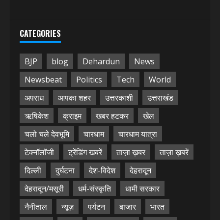
CATEGORIES
BJP
blog
Dehardun
News
Newsbeat
Politics
Tech
World
अपराध
आपका शहर
उत्तरकाशी
उत्तराखंड
ऋषिकेश
क्राइम
खबर हटकर
खेल
चलो चले देवभूमि
चारधाम
चारधाम यात्रा
टेक्नॉलॉजी
ट्रेंडिंग खबरें
ताज़ा ख़बर
ताज़ा ख़बरें
दिल्ली
दुर्घटना
देश-विदेश
देहरादून
देहरादून/मसूरी
धर्म-संस्कृति
धामी सरकार
नैनीताल
न्यूज़
पर्यटन
बाजार
भारत