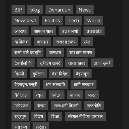
BJP
blog
Dehardun
News
Newsbeat
Politics
Tech
World
अपराध
आपका शहर
उत्तरकाशी
उत्तराखंड
ऋषिकेश
क्राइम
खबर हटकर
खेल
चलो चले देवभूमि
चारधाम
चारधाम यात्रा
टेक्नॉलॉजी
ट्रेंडिंग खबरें
ताज़ा ख़बर
ताज़ा ख़बरें
दिल्ली
दुर्घटना
देश-विदेश
देहरादून
देहरादून/मसूरी
धर्म-संस्कृति
धामी सरकार
नैनीताल
न्यूज़
पर्यटन
बाजार
भारत
मनोरंजन
मौसम
राजधानी दिल्ली
राजनीति
रुद्रपुर
विदेश
शिक्षा
सोशल मीडिया वायरल
स्वास्थ्य
हरिद्वार