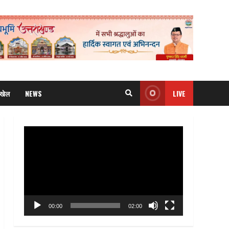
खेल
NEWS
LIVE
Video
Player
00:00
02:00