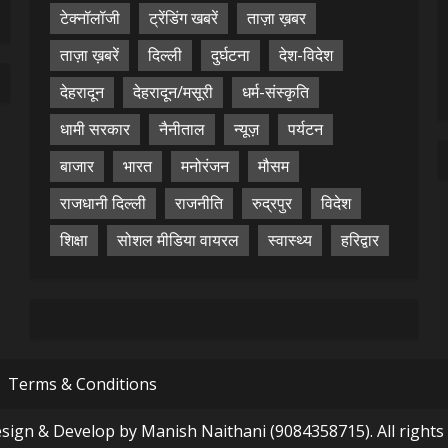
टेक्नॉलॉजी
ट्रेंडिंग खबरें
ताज़ा ख़बर
ताज़ा ख़बरें
दिल्ली
दुर्घटना
देश-विदेश
देहरादून
देहरादून/मसूरी
धर्म-संस्कृति
धामी सरकार
नैनीताल
न्यूज़
पर्यटन
बाजार
भारत
मनोरंजन
मौसम
राजधानी दिल्ली
राजनीति
रुद्रपुर
विदेश
शिक्षा
सोशल मीडिया वायरल
स्वास्थ्य
हरिद्वार
Terms & Conditions
ign & Develop by Manish Naithani (9084358715). All rights