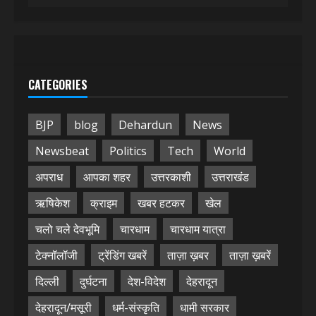
CATEGORIES
BJP
blog
Dehardun
News
Newsbeat
Politics
Tech
World
अपराध
आपका शहर
उत्तरकाशी
उत्तराखंड
ऋषिकेश
क्राइम
खबर हटकर
खेल
चलो चले देवभूमि
चारधाम
चारधाम यात्रा
टेक्नॉलॉजी
ट्रेंडिंग खबरें
ताज़ा ख़बर
ताज़ा ख़बरें
दिल्ली
दुर्घटना
देश-विदेश
देहरादून
देहरादून/मसूरी
धर्म-संस्कृति
धामी सरकार