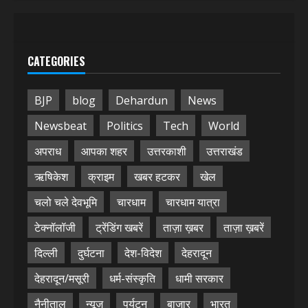
CATEGORIES
BJP
blog
Dehardun
News
Newsbeat
Politics
Tech
World
अपराध
आपका शहर
उत्तरकाशी
उत्तराखंड
ऋषिकेश
क्राइम
खबर हटकर
खेल
चलो चले देवभूमि
चारधाम
चारधाम यात्रा
टेक्नॉलॉजी
ट्रेंडिंग खबरें
ताज़ा ख़बर
ताज़ा ख़बरें
दिल्ली
दुर्घटना
देश-विदेश
देहरादून
देहरादून/मसूरी
धर्म-संस्कृति
धामी सरकार
नैनीताल
न्यूज़
पर्यटन
बाजार
भारत