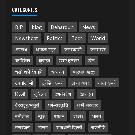
CATEGORIES
BJP
blog
Dehardun
News
Newsbeat
Politics
Tech
World
अपराध
आपका शहर
उत्तरकाशी
उत्तराखंड
ऋषिकेश
क्राइम
खबर हटकर
खेल
चलो चले देवभूमि
चारधाम
चारधाम यात्रा
टेक्नॉलॉजी
ट्रेंडिंग खबरें
ताज़ा ख़बर
ताज़ा ख़बरें
दिल्ली
दुर्घटना
देश-विदेश
देहरादून
देहरादून/मसूरी
धर्म-संस्कृति
धामी सरकार
नैनीताल
न्यूज़
पर्यटन
बाजार
भारत
मनोरंजन
मौसम
राजधानी दिल्ली
राजनीति