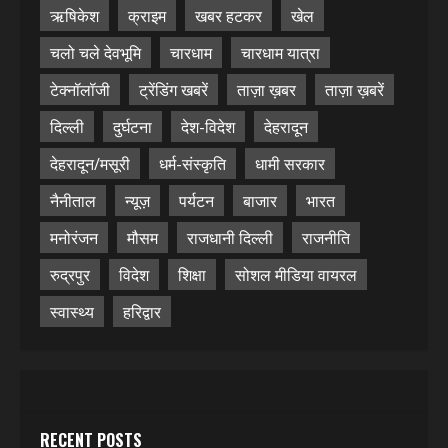
ऋषिकेश
क्राइम
खबर हटकर
खेल
चलो चले देवभूमि
चारधाम
चारधाम यात्रा
टेक्नॉलॉजी
ट्रेंडिंग खबरें
ताज़ा ख़बर
ताज़ा ख़बरें
दिल्ली
दुर्घटना
देश-विदेश
देहरादून
देहरादून/मसूरी
धर्म-संस्कृति
धामी सरकार
नैनीताल
न्यूज़
पर्यटन
बाजार
भारत
मनोरंजन
मौसम
राजधानी दिल्ली
राजनीति
रुद्रपुर
विदेश
शिक्षा
सोशल मीडिया वायरल
स्वास्थ्य
हरिद्वार
RECENT POSTS