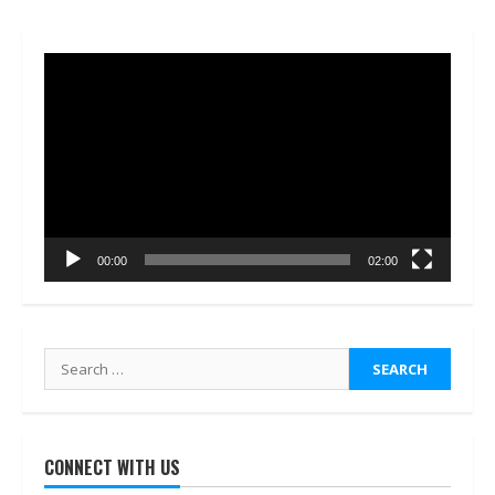
Video
Player
00:00
02:00
Search
for:
CONNECT WITH US