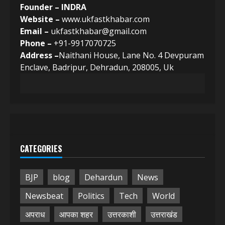
Founder – INDRA
Website –
www.ukfastkhabar.com
Email –
ukfastkhabar@gmail.com
Phone –
+91-9917070725
Address –
Naithani House, Lane No. 4 Devpuram
Enclave, Badripur, Dehradun, 208005, Uk
CATEGORIES
BJP
blog
Dehardun
News
Newsbeat
Politics
Tech
World
अपराध
आपका शहर
उत्तरकाशी
उत्तराखंड