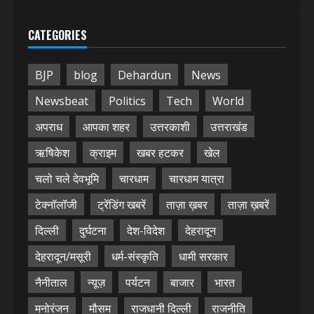
CATEGORIES
BJP
blog
Dehardun
News
Newsbeat
Politics
Tech
World
अपराध
आपका शहर
उत्तरकाशी
उत्तराखंड
ऋषिकेश
क्राइम
खबर हटकर
खेल
चलो चले देवभूमि
चारधाम
चारधाम यात्रा
टेक्नॉलॉजी
ट्रेंडिंग खबरें
ताज़ा ख़बर
ताज़ा ख़बरें
दिल्ली
दुर्घटना
देश-विदेश
देहरादून
देहरादून/मसूरी
धर्म-संस्कृति
धामी सरकार
नैनीताल
न्यूज़
पर्यटन
बाजार
भारत
मनोरंजन
मौसम
राजधानी दिल्ली
राजनीति