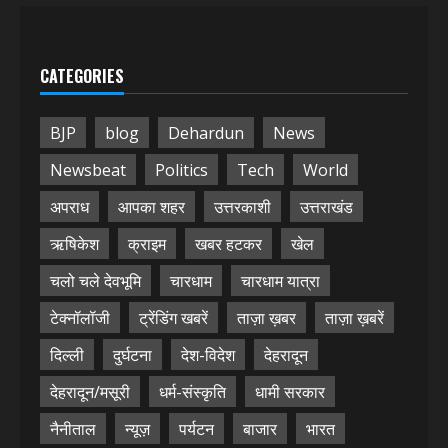
CATEGORIES
BJP
blog
Dehardun
News
Newsbeat
Politics
Tech
World
अपराध
आपका शहर
उत्तरकाशी
उत्तराखंड
ऋषिकेश
क्राइम
खबर हटकर
खेल
चलो चले देवभूमि
चारधाम
चारधाम यात्रा
टेक्नॉलॉजी
ट्रेंडिंग खबरें
ताज़ा ख़बर
ताज़ा ख़बरें
दिल्ली
दुर्घटना
देश-विदेश
देहरादून
देहरादून/मसूरी
धर्म-संस्कृति
धामी सरकार
नैनीताल
न्यूज़
पर्यटन
बाजार
भारत