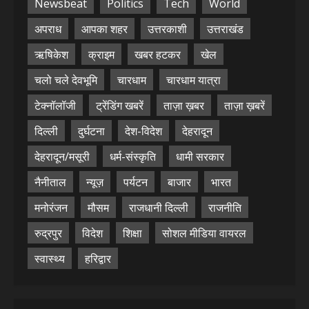
Newsbeat
Politics
Tech
World
अपराध
आपका शहर
उत्तरकाशी
उत्तराखंड
ऋषिकेश
क्राइम
खबर हटकर
खेल
चलो चले देवभूमि
चारधाम
चारधाम यात्रा
टेक्नॉलॉजी
ट्रेंडिंग खबरें
ताज़ा ख़बर
ताज़ा ख़बरें
दिल्ली
दुर्घटना
देश-विदेश
देहरादून
देहरादून/मसूरी
धर्म-संस्कृति
धामी सरकार
नैनीताल
न्यूज़
पर्यटन
बाजार
भारत
मनोरंजन
मौसम
राजधानी दिल्ली
राजनीति
रुद्रपुर
विदेश
शिक्षा
सोशल मीडिया वायरल
स्वास्थ्य
हरिद्वार