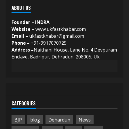
ABOUT US
Founder – INDRA
Website –
www.ukfastkhabar.com
Email –
ukfastkhabar@gmail.com
Phone –
+91-9917070725
Address –
Naithani House, Lane No. 4 Devpuram
Enclave, Badripur, Dehradun, 208005, Uk
CATEGORIES
BJP
blog
Dehardun
News