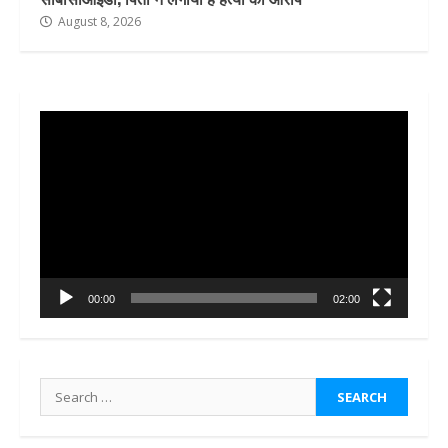
August 8, 2026
Video
Player
00:00
02:00
Search
for: