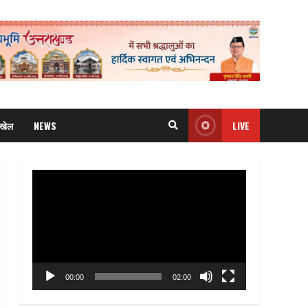
खेल
NEWS
LIVE
Video
Player
00:00
02:00