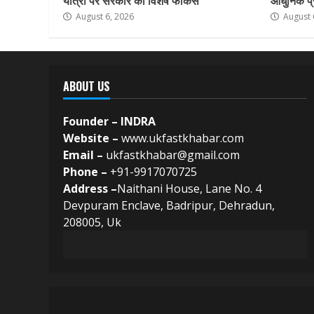
August 6, 2026
August 
ABOUT US
Founder – INDRA
Website –
www.ukfastkhabar.com
Email –
ukfastkhabar@gmail.com
Phone –
+91-9917070725
Address –
Naithani House, Lane No. 4
Devpuram Enclave, Badripur, Dehradun,
208005, Uk