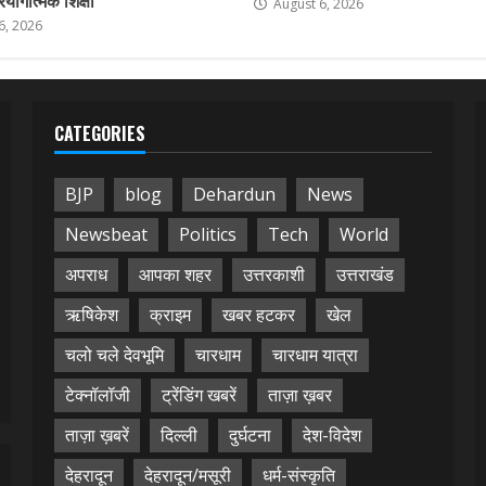
August 6, 2026
6, 2026
CATEGORIES
BJP
blog
Dehardun
News
Newsbeat
Politics
Tech
World
अपराध
आपका शहर
उत्तरकाशी
उत्तराखंड
ऋषिकेश
क्राइम
खबर हटकर
खेल
चलो चले देवभूमि
चारधाम
चारधाम यात्रा
टेक्नॉलॉजी
ट्रेंडिंग खबरें
ताज़ा ख़बर
ताज़ा ख़बरें
दिल्ली
दुर्घटना
देश-विदेश
देहरादून
देहरादून/मसूरी
धर्म-संस्कृति