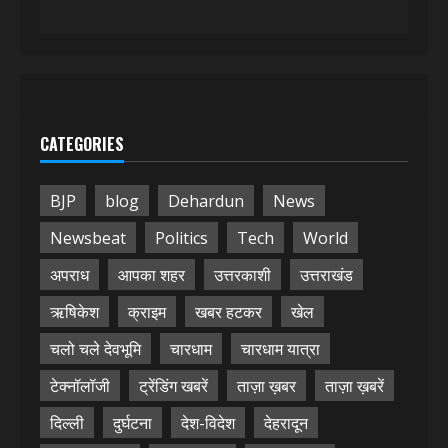
CATEGORIES
BJP
blog
Dehardun
News
Newsbeat
Politics
Tech
World
अपराध
आपका शहर
उत्तरकाशी
उत्तराखंड
ऋषिकेश
क्राइम
खबर हटकर
खेल
चलो चले देवभूमि
चारधाम
चारधाम यात्रा
टेक्नॉलॉजी
ट्रेंडिंग खबरें
ताज़ा ख़बर
ताज़ा ख़बरें
दिल्ली
दुर्घटना
देश-विदेश
देहरादून