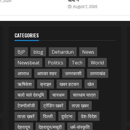
7, 2026
August 7, 2026
CATEGORIES
BJP
blog
Dehardun
News
Newsbeat
Politics
Tech
World
अपराध
आपका शहर
उत्तरकाशी
उत्तराखंड
ऋषिकेश
क्राइम
खबर हटकर
खेल
चलो चले देवभूमि
चारधाम
चारधाम यात्रा
टेक्नॉलॉजी
ट्रेंडिंग खबरें
ताज़ा ख़बर
ताज़ा ख़बरें
दिल्ली
दुर्घटना
देश-विदेश
देहरादून
देहरादून/मसूरी
धर्म-संस्कृति