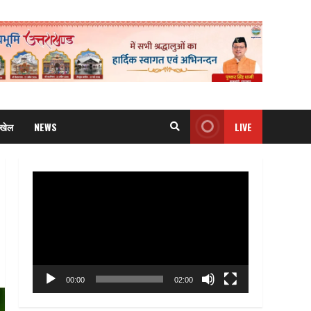
खेल
NEWS
LIVE
Video
Player
00:00
02:00