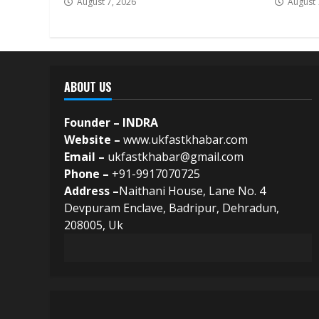
August 7, 2026
August 
ABOUT US
Founder – INDRA
Website –
www.ukfastkhabar.com
Email –
ukfastkhabar@gmail.com
Phone –
+91-9917070725
Address –
Naithani House, Lane No. 4
Devpuram Enclave, Badripur, Dehradun,
208005, Uk