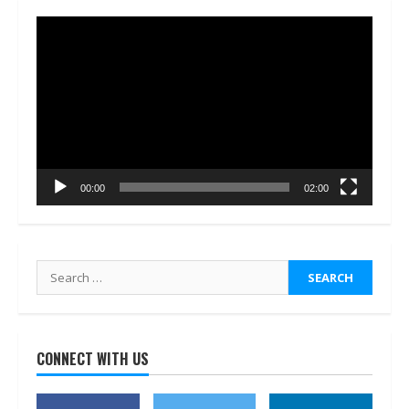
Video
Player
00:00
02:00
Search
for:
CONNECT WITH US