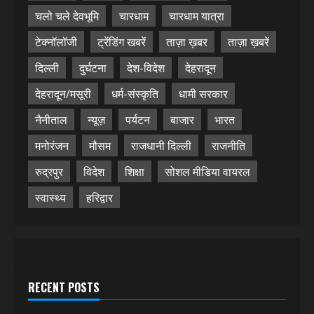
चलो चले देवभूमि
चारधाम
चारधाम यात्रा
टेक्नॉलॉजी
ट्रेंडिंग खबरें
ताज़ा ख़बर
ताज़ा ख़बरें
दिल्ली
दुर्घटना
देश-विदेश
देहरादून
देहरादून/मसूरी
धर्म-संस्कृति
धामी सरकार
नैनीताल
न्यूज़
पर्यटन
बाजार
भारत
मनोरंजन
मौसम
राजधानी दिल्ली
राजनीति
रुद्रपुर
विदेश
शिक्षा
सोशल मीडिया वायरल
स्वास्थ्य
हरिद्वार
RECENT POSTS