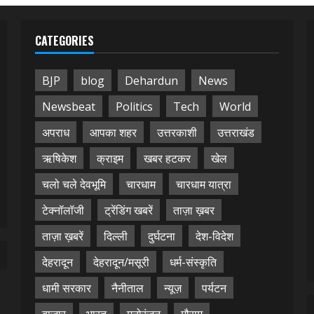
CATEGORIES
BJP
blog
Dehardun
News
Newsbeat
Politics
Tech
World
अपराध
आपका शहर
उत्तरकाशी
उत्तराखंड
ऋषिकेश
क्राइम
खबर हटकर
खेल
चलो चले देवभूमि
चारधाम
चारधाम यात्रा
टेक्नॉलॉजी
ट्रेंडिंग खबरें
ताज़ा ख़बर
ताज़ा ख़बरें
दिल्ली
दुर्घटना
देश-विदेश
देहरादून
देहरादून/मसूरी
धर्म-संस्कृति
धामी सरकार
नैनीताल
न्यूज़
पर्यटन
बाजार
भारत
मनोरंजन
मौसम