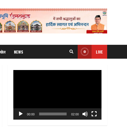
खेल
NEWS
LIVE
Video
Player
00:00
02:00