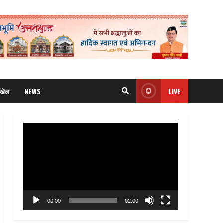
खेल
NEWS
LIVE
Video
Player
00:00
02:00