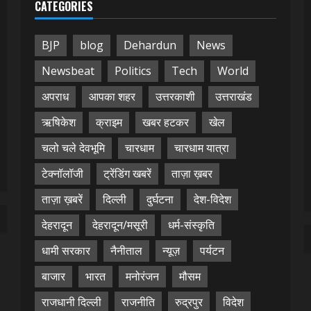
CATEGORIES
BJP
blog
Dehardun
News
Newsbeat
Politics
Tech
World
अपराध
आपका शहर
उत्तरकाशी
उत्तराखंड
ऋषिकेश
क्राइम
खबर हटकर
खेल
चलो चले देवभूमि
चारधाम
चारधाम यात्रा
टेक्नॉलॉजी
ट्रेंडिंग खबरें
ताज़ा ख़बर
ताज़ा ख़बरें
दिल्ली
दुर्घटना
देश-विदेश
देहरादून
देहरादून/मसूरी
धर्म-संस्कृति
धामी सरकार
नैनीताल
न्यूज़
पर्यटन
बाजार
भारत
मनोरंजन
मौसम
राजधानी दिल्ली
राजनीति
रुद्रपुर
विदेश