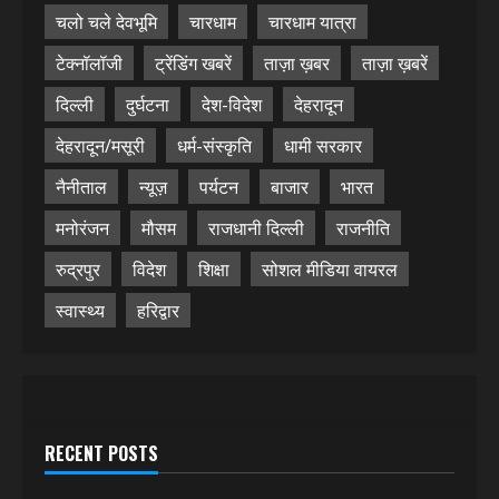
चलो चले देवभूमि
चारधाम
चारधाम यात्रा
टेक्नॉलॉजी
ट्रेंडिंग खबरें
ताज़ा ख़बर
ताज़ा ख़बरें
दिल्ली
दुर्घटना
देश-विदेश
देहरादून
देहरादून/मसूरी
धर्म-संस्कृति
धामी सरकार
नैनीताल
न्यूज़
पर्यटन
बाजार
भारत
मनोरंजन
मौसम
राजधानी दिल्ली
राजनीति
रुद्रपुर
विदेश
शिक्षा
सोशल मीडिया वायरल
स्वास्थ्य
हरिद्वार
RECENT POSTS