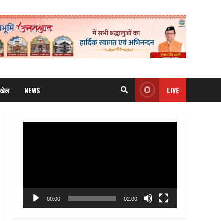
खेल
NEWS
LIVE
Video
Player
00:00
02:00