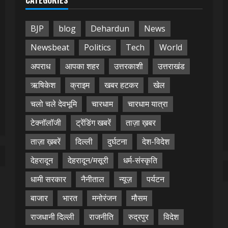
BJP
blog
Dehardun
News
Newsbeat
Politics
Tech
World
अपराध
आपका शहर
उत्तरकाशी
उत्तराखंड
ऋषिकेश
क्राइम
खबर हटकर
खेल
चलो चले देवभूमि
चारधाम
चारधाम यात्रा
टेक्नॉलॉजी
ट्रेंडिंग खबरें
ताज़ा ख़बर
ताज़ा ख़बरें
दिल्ली
दुर्घटना
देश-विदेश
देहरादून
देहरादून/मसूरी
धर्म-संस्कृति
धामी सरकार
नैनीताल
न्यूज़
पर्यटन
बाजार
भारत
मनोरंजन
मौसम
राजधानी दिल्ली
राजनीति
रुद्रपुर
विदेश