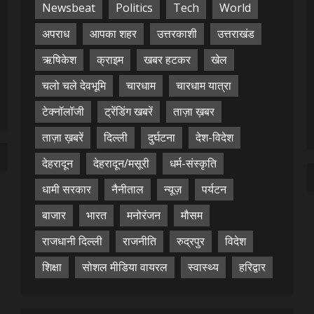
Newsbeat
Politics
Tech
World
अपराध
आपका शहर
उत्तरकाशी
उत्तराखंड
ऋषिकेश
क्राइम
खबर हटकर
खेल
चलो चले देवभूमि
चारधाम
चारधाम यात्रा
टेक्नॉलॉजी
ट्रेंडिंग खबरें
ताज़ा ख़बर
ताज़ा ख़बरें
दिल्ली
दुर्घटना
देश-विदेश
देहरादून
देहरादून/मसूरी
धर्म-संस्कृति
धामी सरकार
नैनीताल
न्यूज़
पर्यटन
बाजार
भारत
मनोरंजन
मौसम
राजधानी दिल्ली
राजनीति
रुद्रपुर
विदेश
शिक्षा
सोशल मीडिया वायरल
स्वास्थ्य
हरिद्वार