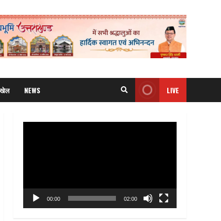
खेल
NEWS
LIVE
Video
Player
00:00
02:00