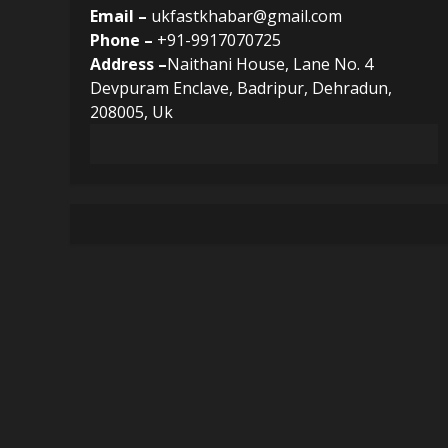
Email –
ukfastkhabar@gmail.com
Phone –
+91-9917070725
Address –
Naithani House, Lane No. 4
Devpuram Enclave, Badripur, Dehradun,
208005, Uk