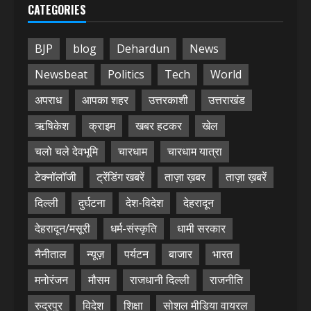
CATEGORIES
BJP
blog
Dehardun
News
Newsbeat
Politics
Tech
World
अपराध
आपका शहर
उत्तरकाशी
उत्तराखंड
ऋषिकेश
क्राइम
खबर हटकर
खेल
चलो चले देवभूमि
चारधाम
चारधाम यात्रा
टेक्नॉलॉजी
ट्रेंडिंग खबरें
ताज़ा ख़बर
ताज़ा ख़बरें
दिल्ली
दुर्घटना
देश-विदेश
देहरादून
देहरादून/मसूरी
धर्म-संस्कृति
धामी सरकार
नैनीताल
न्यूज़
पर्यटन
बाजार
भारत
मनोरंजन
मौसम
राजधानी दिल्ली
राजनीति
रुद्रपुर
विदेश
शिक्षा
सोशल मीडिया वायरल