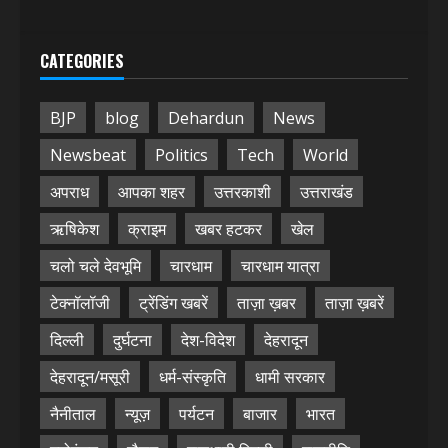
CATEGORIES
BJP
blog
Dehardun
News
Newsbeat
Politics
Tech
World
अपराध
आपका शहर
उत्तरकाशी
उत्तराखंड
ऋषिकेश
क्राइम
खबर हटकर
खेल
चलो चले देवभूमि
चारधाम
चारधाम यात्रा
टेक्नॉलॉजी
ट्रेंडिंग खबरें
ताज़ा ख़बर
ताज़ा ख़बरें
दिल्ली
दुर्घटना
देश-विदेश
देहरादून
देहरादून/मसूरी
धर्म-संस्कृति
धामी सरकार
नैनीताल
न्यूज़
पर्यटन
बाजार
भारत