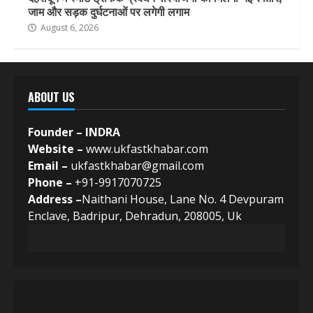
जाम और सड़क दुर्घटनाओं पर लगेगी लगाम
August 6, 2026
ABOUT US
Founder – INDRA
Website –
www.ukfastkhabar.com
Email –
ukfastkhabar@gmail.com
Phone –
+91-9917070725
Address –
Naithani House, Lane No. 4 Devpuram
Enclave, Badripur, Dehradun, 208005, Uk