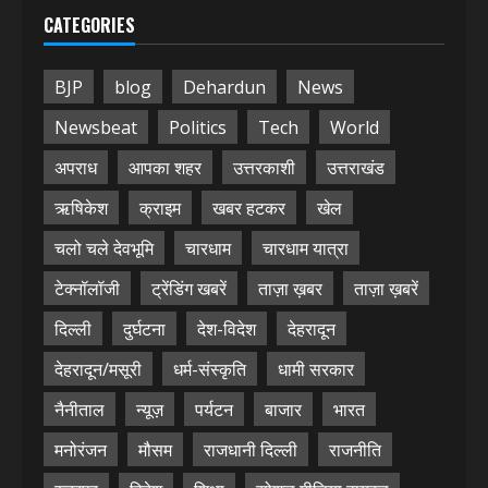
CATEGORIES
BJP
blog
Dehardun
News
Newsbeat
Politics
Tech
World
अपराध
आपका शहर
उत्तरकाशी
उत्तराखंड
ऋषिकेश
क्राइम
खबर हटकर
खेल
चलो चले देवभूमि
चारधाम
चारधाम यात्रा
टेक्नॉलॉजी
ट्रेंडिंग खबरें
ताज़ा ख़बर
ताज़ा ख़बरें
दिल्ली
दुर्घटना
देश-विदेश
देहरादून
देहरादून/मसूरी
धर्म-संस्कृति
धामी सरकार
नैनीताल
न्यूज़
पर्यटन
बाजार
भारत
मनोरंजन
मौसम
राजधानी दिल्ली
राजनीति