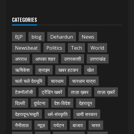
CATEGORIES
BJP
blog
Dehardun
News
Newsbeat
Politics
Tech
World
अपराध
आपका शहर
उत्तरकाशी
उत्तराखंड
ऋषिकेश
क्राइम
खबर हटकर
खेल
चलो चले देवभूमि
चारधाम
चारधाम यात्रा
टेक्नॉलॉजी
ट्रेंडिंग खबरें
ताज़ा ख़बर
ताज़ा ख़बरें
दिल्ली
दुर्घटना
देश-विदेश
देहरादून
देहरादून/मसूरी
धर्म-संस्कृति
धामी सरकार
नैनीताल
न्यूज़
पर्यटन
बाजार
भारत