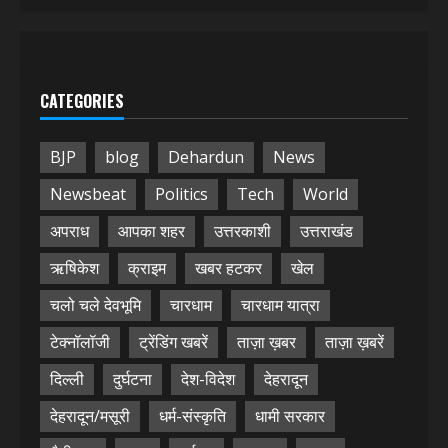
CATEGORIES
BJP
blog
Dehardun
News
Newsbeat
Politics
Tech
World
अपराध
आपका शहर
उत्तरकाशी
उत्तराखंड
ऋषिकेश
क्राइम
खबर हटकर
खेल
चलो चले देवभूमि
चारधाम
चारधाम यात्रा
टेक्नॉलॉजी
ट्रेंडिंग खबरें
ताज़ा ख़बर
ताज़ा ख़बरें
दिल्ली
दुर्घटना
देश-विदेश
देहरादून
देहरादून/मसूरी
धर्म-संस्कृति
धामी सरकार