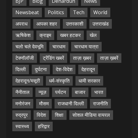
BJP
blog
Dehardun
News
Newsbeat
Politics
Tech
World
अपराध
आपका शहर
उत्तरकाशी
उत्तराखंड
ऋषिकेश
क्राइम
खबर हटकर
खेल
चलो चले देवभूमि
चारधाम
चारधाम यात्रा
टेक्नॉलॉजी
ट्रेंडिंग खबरें
ताज़ा ख़बर
ताज़ा ख़बरें
दिल्ली
दुर्घटना
देश-विदेश
देहरादून
देहरादून/मसूरी
धर्म-संस्कृति
धामी सरकार
नैनीताल
न्यूज़
पर्यटन
बाजार
भारत
मनोरंजन
मौसम
राजधानी दिल्ली
राजनीति
रुद्रपुर
विदेश
शिक्षा
सोशल मीडिया वायरल
स्वास्थ्य
हरिद्वार