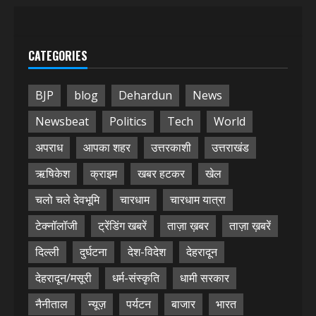
CATEGORIES
BJP
blog
Dehardun
News
Newsbeat
Politics
Tech
World
अपराध
आपका शहर
उत्तरकाशी
उत्तराखंड
ऋषिकेश
क्राइम
खबर हटकर
खेल
चलो चले देवभूमि
चारधाम
चारधाम यात्रा
टेक्नॉलॉजी
ट्रेंडिंग खबरें
ताज़ा ख़बर
ताज़ा ख़बरें
दिल्ली
दुर्घटना
देश-विदेश
देहरादून
देहरादून/मसूरी
धर्म-संस्कृति
धामी सरकार
नैनीताल
न्यूज़
पर्यटन
बाजार
भारत