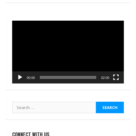
Video
Player
00:00
02:00
Search
for:
CONNECT WITH US