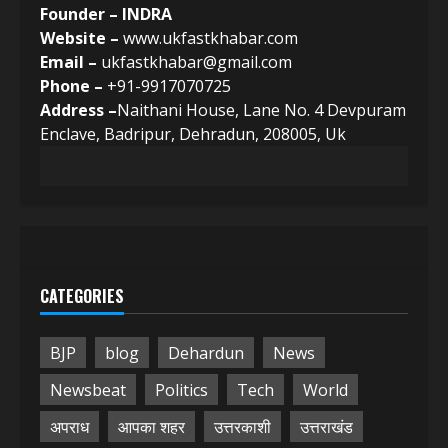
Founder – INDRA
Website –
www.ukfastkhabar.com
Email –
ukfastkhabar@gmail.com
Phone –
+91-9917070725
Address –
Naithani House, Lane No. 4 Devpuram
Enclave, Badripur, Dehradun, 208005, Uk
CATEGORIES
BJP
blog
Dehardun
News
Newsbeat
Politics
Tech
World
अपराध
आपका शहर
उत्तरकाशी
उत्तराखंड