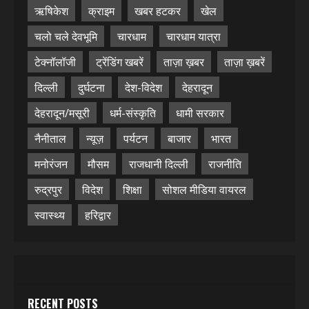
ऋषिकेश
क्राइम
खबर हटकर
खेल
चलो चले देवभूमि
चारधाम
चारधाम यात्रा
टेक्नॉलॉजी
ट्रेंडिंग खबरें
ताज़ा ख़बर
ताज़ा ख़बरें
दिल्ली
दुर्घटना
देश-विदेश
देहरादून
देहरादून/मसूरी
धर्म-संस्कृति
धामी सरकार
नैनीताल
न्यूज़
पर्यटन
बाजार
भारत
मनोरंजन
मौसम
राजधानी दिल्ली
राजनीति
रुद्रपुर
विदेश
शिक्षा
सोशल मीडिया वायरल
स्वास्थ्य
हरिद्वार
RECENT POSTS