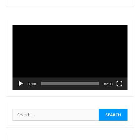
Video
Player
00:00
02:00
Search
for: