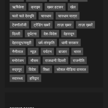
ऋषिकेश
क्राइम
खबर हटकर
खेल
चलो चले देवभूमि
चारधाम
चारधाम यात्रा
टेक्नॉलॉजी
ट्रेंडिंग खबरें
ताज़ा ख़बर
ताज़ा ख़बरें
दिल्ली
दुर्घटना
देश-विदेश
देहरादून
देहरादून/मसूरी
धर्म-संस्कृति
धामी सरकार
नैनीताल
न्यूज़
पर्यटन
बाजार
भारत
मनोरंजन
मौसम
राजधानी दिल्ली
राजनीति
रुद्रपुर
विदेश
शिक्षा
सोशल मीडिया वायरल
स्वास्थ्य
हरिद्वार