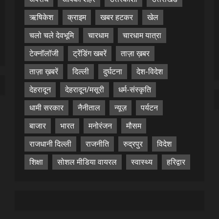
ऋषिकेश
क्राइम
खबर हटकर
खेल
चलो चले देवभूमि
चारधाम
चारधाम यात्रा
टेक्नॉलॉजी
ट्रेंडिंग खबरें
ताज़ा ख़बर
ताज़ा ख़बरें
दिल्ली
दुर्घटना
देश-विदेश
देहरादून
देहरादून/मसूरी
धर्म-संस्कृति
धामी सरकार
नैनीताल
न्यूज़
पर्यटन
बाजार
भारत
मनोरंजन
मौसम
राजधानी दिल्ली
राजनीति
रुद्रपुर
विदेश
शिक्षा
सोशल मीडिया वायरल
स्वास्थ्य
हरिद्वार