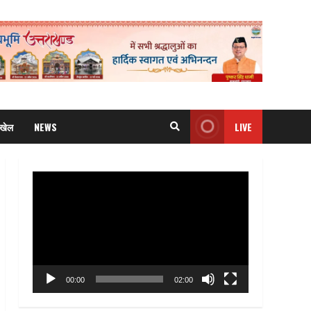
खेल
NEWS
LIVE
Video
Player
00:00
02:00