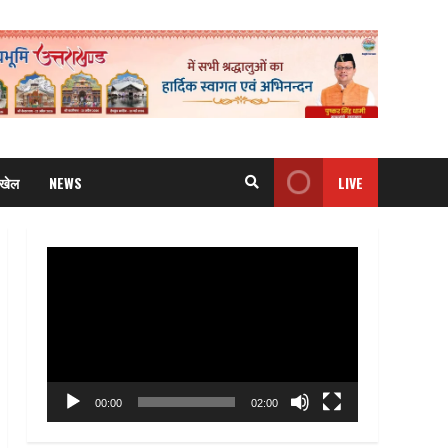
खेल
NEWS
LIVE
Video
Player
00:00
02:00