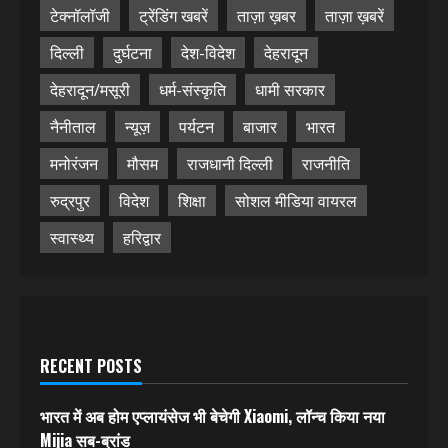
टेक्नॉलॉजी
ट्रेंडिंग खबरें
ताज़ा ख़बर
ताज़ा ख़बरें
दिल्ली
दुर्घटना
देश-विदेश
देहरादून
देहरादून/मसूरी
धर्म-संस्कृति
धामी सरकार
नैनीताल
न्यूज़
पर्यटन
बाजार
भारत
मनोरंजन
मौसम
राजधानी दिल्ली
राजनीति
रुद्रपुर
विदेश
शिक्षा
सोशल मीडिया वायरल
स्वास्थ्य
हरिद्वार
RECENT POSTS
भारत में अब होम एप्लायंसेज भी बेचेगी Xiaomi, लॉन्च किया नया
Mijia सब-ब्रांड