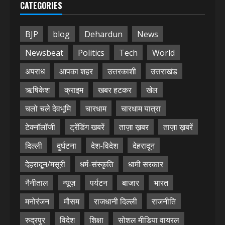
CATEGORIES
BJP
blog
Dehardun
News
Newsbeat
Politics
Tech
World
अपराध
आपका शहर
उत्तरकाशी
उत्तराखंड
ऋषिकेश
क्राइम
खबर हटकर
खेल
चलो चले देवभूमि
चारधाम
चारधाम यात्रा
टेक्नॉलॉजी
ट्रेंडिंग खबरें
ताज़ा ख़बर
ताज़ा ख़बरें
दिल्ली
दुर्घटना
देश-विदेश
देहरादून
देहरादून/मसूरी
धर्म-संस्कृति
धामी सरकार
नैनीताल
न्यूज़
पर्यटन
बाजार
भारत
मनोरंजन
मौसम
राजधानी दिल्ली
राजनीति
रुद्रपुर
विदेश
शिक्षा
सोशल मीडिया वायरल