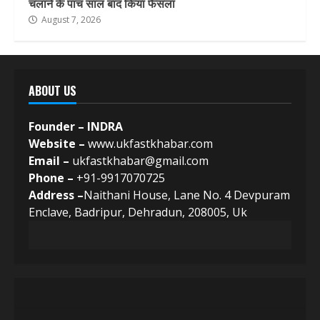
चलाने के पांच साल बाद किया फैसला
August 7, 2026
ABOUT US
Founder – INDRA
Website –
www.ukfastkhabar.com
Email –
ukfastkhabar@gmail.com
Phone –
+91-9917070725
Address –
Naithani House, Lane No. 4 Devpuram
Enclave, Badripur, Dehradun, 208005, Uk