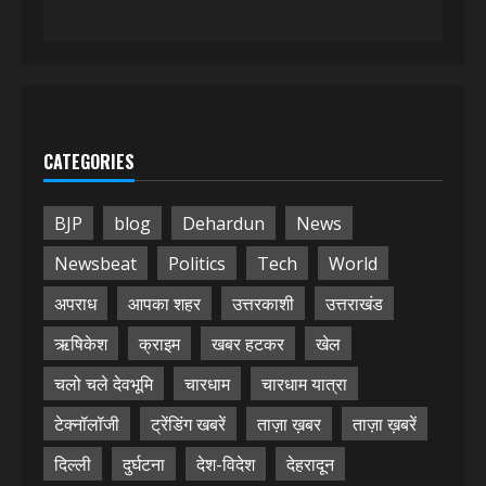
CATEGORIES
BJP
blog
Dehardun
News
Newsbeat
Politics
Tech
World
अपराध
आपका शहर
उत्तरकाशी
उत्तराखंड
ऋषिकेश
क्राइम
खबर हटकर
खेल
चलो चले देवभूमि
चारधाम
चारधाम यात्रा
टेक्नॉलॉजी
ट्रेंडिंग खबरें
ताज़ा ख़बर
ताज़ा ख़बरें
दिल्ली
दुर्घटना
देश-विदेश
देहरादून