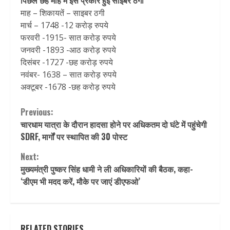
पिछले छह माह में इस प्रकार हुई साइबर ठगी
माह – शिकायतें – साइबर ठगी
मार्च – 1748 -12 करोड़ रुपये
फरवरी -1915- सात करोड़ रुपये
जनवरी -1893 -आठ करोड़ रुपये
दिसंबर -1727 -छह करोड़ रुपये
नवंबर- 1638 – सात करोड़ रुपये
अक्टूबर -1678 -छह करोड़ रुपये
Continue
Previous:
चारधाम यात्रा के दौरान हादसा होने पर अधिकतम दो घंटे में पहुंचेगी
Reading
SDRF, मार्गों पर स्थापित की 30 पोस्ट
Next:
मुख्‍यमंत्री पुष्‍कर सिंह धामी ने ली अधिकारियों की बैठक, कहा-
‘डीएम भी मदद करें, मौके पर जाएं डीएफओ’
RELATED STORIES