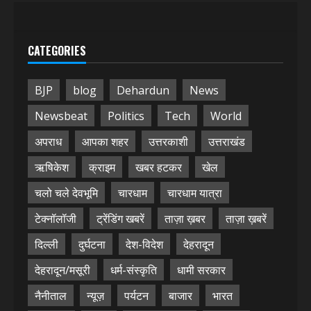
CATEGORIES
BJP
blog
Dehardun
News
Newsbeat
Politics
Tech
World
अपराध
आपका शहर
उत्तरकाशी
उत्तराखंड
ऋषिकेश
क्राइम
खबर हटकर
खेल
चलो चले देवभूमि
चारधाम
चारधाम यात्रा
टेक्नॉलॉजी
ट्रेंडिंग खबरें
ताज़ा ख़बर
ताज़ा ख़बरें
दिल्ली
दुर्घटना
देश-विदेश
देहरादून
देहरादून/मसूरी
धर्म-संस्कृति
धामी सरकार
नैनीताल
न्यूज़
पर्यटन
बाजार
भारत