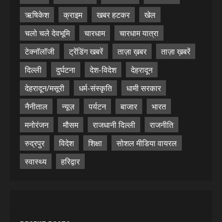
ऋषिकेश
क्राइम
खबर हटकर
खेल
चलो चले देवभूमि
चारधाम
चारधाम यात्रा
टेक्नॉलॉजी
ट्रेंडिंग खबरें
ताज़ा ख़बर
ताज़ा ख़बरें
दिल्ली
दुर्घटना
देश-विदेश
देहरादून
देहरादून/मसूरी
धर्म-संस्कृति
धामी सरकार
नैनीताल
न्यूज़
पर्यटन
बाजार
भारत
मनोरंजन
मौसम
राजधानी दिल्ली
राजनीति
रुद्रपुर
विदेश
शिक्षा
सोशल मीडिया वायरल
स्वास्थ्य
हरिद्वार