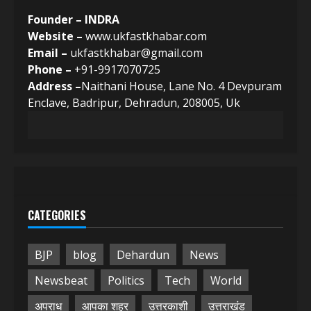
Founder – INDRA
Website –
www.ukfastkhabar.com
Email –
ukfastkhabar@gmail.com
Phone –
+91-9917070725
Address –
Naithani House, Lane No. 4 Devpuram
Enclave, Badripur, Dehradun, 208005, Uk
CATEGORIES
BJP
blog
Dehardun
News
Newsbeat
Politics
Tech
World
अपराध
आपका शहर
उत्तरकाशी
उत्तराखंड