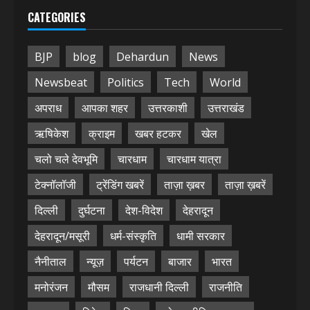
CATEGORIES
BJP
blog
Dehardun
News
Newsbeat
Politics
Tech
World
अपराध
आपका शहर
उत्तरकाशी
उत्तराखंड
ऋषिकेश
क्राइम
खबर हटकर
खेल
चलो चले देवभूमि
चारधाम
चारधाम यात्रा
टेक्नॉलॉजी
ट्रेंडिंग खबरें
ताज़ा ख़बर
ताज़ा ख़बरें
दिल्ली
दुर्घटना
देश-विदेश
देहरादून
देहरादून/मसूरी
धर्म-संस्कृति
धामी सरकार
नैनीताल
न्यूज़
पर्यटन
बाजार
भारत
मनोरंजन
मौसम
राजधानी दिल्ली
राजनीति