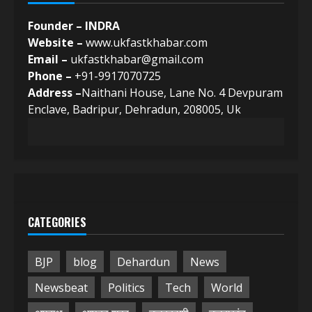
Founder – INDRA
Website –
www.ukfastkhabar.com
Email –
ukfastkhabar@gmail.com
Phone –
+91-9917070725
Address –
Naithani House, Lane No. 4 Devpuram
Enclave, Badripur, Dehradun, 208005, Uk
CATEGORIES
BJP
blog
Dehardun
News
Newsbeat
Politics
Tech
World