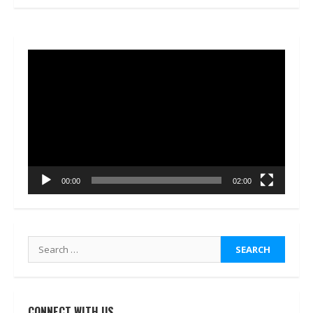
Video
Player
00:00
02:00
Search
for:
CONNECT WITH US