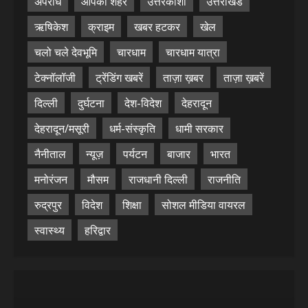
अपराध
आपका शहर
उत्तरकाशी
उत्तराखंड
ऋषिकेश
क्राइम
खबर हटकर
खेल
चलो चले देवभूमि
चारधाम
चारधाम यात्रा
टेक्नॉलॉजी
ट्रेंडिंग खबरें
ताज़ा ख़बर
ताज़ा ख़बरें
दिल्ली
दुर्घटना
देश-विदेश
देहरादून
देहरादून/मसूरी
धर्म-संस्कृति
धामी सरकार
नैनीताल
न्यूज़
पर्यटन
बाजार
भारत
मनोरंजन
मौसम
राजधानी दिल्ली
राजनीति
रुद्रपुर
विदेश
शिक्षा
सोशल मीडिया वायरल
स्वास्थ्य
हरिद्वार