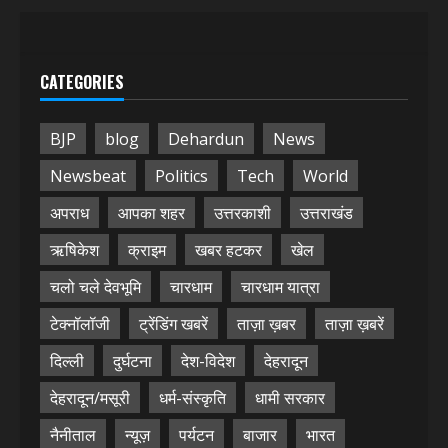
CATEGORIES
BJP
blog
Dehardun
News
Newsbeat
Politics
Tech
World
अपराध
आपका शहर
उत्तरकाशी
उत्तराखंड
ऋषिकेश
क्राइम
खबर हटकर
खेल
चलो चले देवभूमि
चारधाम
चारधाम यात्रा
टेक्नॉलॉजी
ट्रेंडिंग खबरें
ताज़ा ख़बर
ताज़ा ख़बरें
दिल्ली
दुर्घटना
देश-विदेश
देहरादून
देहरादून/मसूरी
धर्म-संस्कृति
धामी सरकार
नैनीताल
न्यूज़
पर्यटन
बाजार
भारत