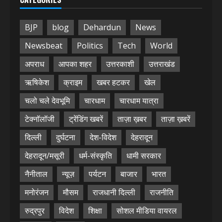
BJP
blog
Dehardun
News
Newsbeat
Politics
Tech
World
अपराध
आपका शहर
उत्तरकाशी
उत्तराखंड
ऋषिकेश
क्राइम
खबर हटकर
खेल
चलो चले देवभूमि
चारधाम
चारधाम यात्रा
टेक्नॉलॉजी
ट्रेंडिंग खबरें
ताज़ा ख़बर
ताज़ा ख़बरें
दिल्ली
दुर्घटना
देश-विदेश
देहरादून
देहरादून/मसूरी
धर्म-संस्कृति
धामी सरकार
नैनीताल
न्यूज़
पर्यटन
बाजार
भारत
मनोरंजन
मौसम
राजधानी दिल्ली
राजनीति
रुद्रपुर
विदेश
शिक्षा
सोशल मीडिया वायरल