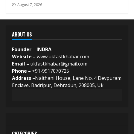
August 7, 2026
ABOUT US
Founder – INDRA
Website –
www.ukfastkhabar.com
Email –
ukfastkhabar@gmail.com
Phone –
+91-9917070725
Address –
Naithani House, Lane No. 4 Devpuram
Enclave, Badripur, Dehradun, 208005, Uk
CATEGORIES