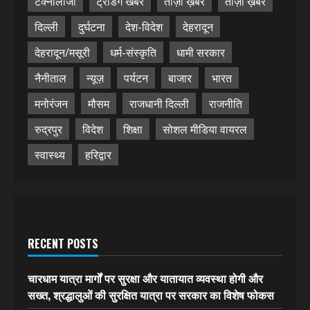
टेक्नॉलॉजी
ट्रेंडिंग खबरें
ताज़ा ख़बर
ताज़ा ख़बरें
दिल्ली
दुर्घटना
देश-विदेश
देहरादून
देहरादून/मसूरी
धर्म-संस्कृति
धामी सरकार
नैनीताल
न्यूज़
पर्यटन
बाजार
भारत
मनोरंजन
मौसम
राजधानी दिल्ली
राजनीति
रुद्रपुर
विदेश
शिक्षा
सोशल मीडिया वायरल
स्वास्थ्य
हरिद्वार
RECENT POSTS
चारधाम यात्रा मार्गों पर सुरक्षा और यातायात व्यवस्था होगी और
सख्त, श्रद्धालुओं की सुरक्षित यात्रा पर सरकार का विशेष फोकस