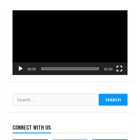
Video
Player
00:00
02:00
Search
for:
CONNECT WITH US