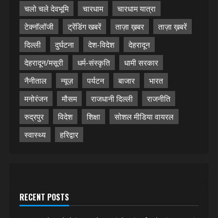
चलो चले देवभूमि
चारधाम
चारधाम यात्रा
टेक्नॉलॉजी
ट्रेंडिंग खबरें
ताज़ा ख़बर
ताज़ा ख़बरें
दिल्ली
दुर्घटना
देश-विदेश
देहरादून
देहरादून/मसूरी
धर्म-संस्कृति
धामी सरकार
नैनीताल
न्यूज़
पर्यटन
बाजार
भारत
मनोरंजन
मौसम
राजधानी दिल्ली
राजनीति
रुद्रपुर
विदेश
शिक्षा
सोशल मीडिया वायरल
स्वास्थ्य
हरिद्वार
RECENT POSTS