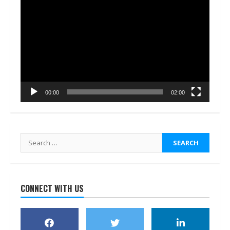
Video
Player
00:00
02:00
Search
for:
CONNECT WITH US