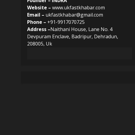
Founder – INDRA
Website –
www.ukfastkhabar.com
Email –
ukfastkhabar@gmail.com
Phone –
+91-9917070725
Address –
Naithani House, Lane No. 4
Devpuram Enclave, Badripur, Dehradun,
208005, Uk