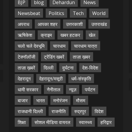
BJP
blog
Dehardun
News
Newsbeat
Politics
Tech
World
अपराध
आपका शहर
उत्तरकाशी
उत्तराखंड
ऋषिकेश
क्राइम
खबर हटकर
खेल
चलो चले देवभूमि
चारधाम
चारधाम यात्रा
टेक्नॉलॉजी
ट्रेंडिंग खबरें
ताज़ा ख़बर
ताज़ा ख़बरें
दिल्ली
दुर्घटना
देश-विदेश
देहरादून
देहरादून/मसूरी
धर्म-संस्कृति
धामी सरकार
नैनीताल
न्यूज़
पर्यटन
बाजार
भारत
मनोरंजन
मौसम
राजधानी दिल्ली
राजनीति
रुद्रपुर
विदेश
शिक्षा
सोशल मीडिया वायरल
स्वास्थ्य
हरिद्वार