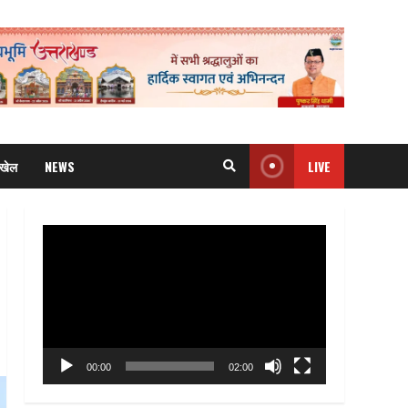
खेल
NEWS
LIVE
Video
Player
00:00
02:00