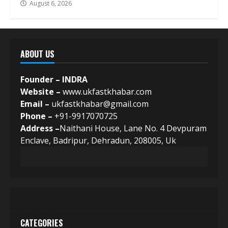
August 6, 2026
ABOUT US
Founder – INDRA
Website –
www.ukfastkhabar.com
Email –
ukfastkhabar@gmail.com
Phone –
+91-9917070725
Address –
Naithani House, Lane No. 4 Devpuram
Enclave, Badripur, Dehradun, 208005, Uk
CATEGORIES