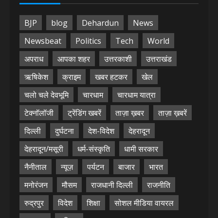
BJP
blog
Dehardun
News
Newsbeat
Politics
Tech
World
अपराध
आपका शहर
उत्तरकाशी
उत्तराखंड
ऋषिकेश
क्राइम
खबर हटकर
खेल
चलो चले देवभूमि
चारधाम
चारधाम यात्रा
टेक्नॉलॉजी
ट्रेंडिंग खबरें
ताज़ा ख़बर
ताज़ा ख़बरें
दिल्ली
दुर्घटना
देश-विदेश
देहरादून
देहरादून/मसूरी
धर्म-संस्कृति
धामी सरकार
नैनीताल
न्यूज़
पर्यटन
बाजार
भारत
मनोरंजन
मौसम
राजधानी दिल्ली
राजनीति
रुद्रपुर
विदेश
शिक्षा
सोशल मीडिया वायरल