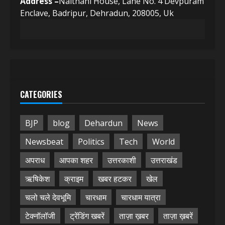
Address –
Naithani House, Lane No. 4 Devpuram
Enclave, Badripur, Dehradun, 208005, Uk
CATEGORIES
BJP
blog
Dehardun
News
Newsbeat
Politics
Tech
World
अपराध
आपका शहर
उत्तरकाशी
उत्तराखंड
ऋषिकेश
क्राइम
खबर हटकर
खेल
चलो चले देवभूमि
चारधाम
चारधाम यात्रा
टेक्नॉलॉजी
ट्रेंडिंग खबरें
ताज़ा ख़बर
ताज़ा ख़बरें