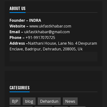
ABOUT US
Founder – INDRA
Website –
www.ukfastkhabar.com
Email –
ukfastkhabar@gmail.com
Phone –
+91-9917070725
Address –
Naithani House, Lane No. 4 Devpuram
Enclave, Badripur, Dehradun, 208005, Uk
CATEGORIES
BJP
blog
Dehardun
News