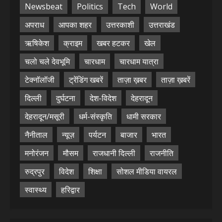
Newsbeat
Politics
Tech
World
अपराध
आपका शहर
उत्तरकाशी
उत्तराखंड
ऋषिकेश
क्राइम
खबर हटकर
खेल
चलो चले देवभूमि
चारधाम
चारधाम यात्रा
टेक्नॉलॉजी
ट्रेंडिंग खबरें
ताज़ा ख़बर
ताज़ा ख़बरें
दिल्ली
दुर्घटना
देश-विदेश
देहरादून
देहरादून/मसूरी
धर्म-संस्कृति
धामी सरकार
नैनीताल
न्यूज़
पर्यटन
बाजार
भारत
मनोरंजन
मौसम
राजधानी दिल्ली
राजनीति
रुद्रपुर
विदेश
शिक्षा
सोशल मीडिया वायरल
स्वास्थ्य
हरिद्वार