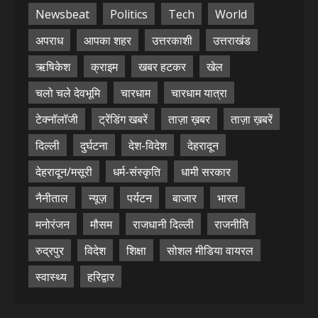
Newsbeat
Politics
Tech
World
अपराध
आपका शहर
उत्तरकाशी
उत्तराखंड
ऋषिकेश
क्राइम
खबर हटकर
खेल
चलो चले देवभूमि
चारधाम
चारधाम यात्रा
टेक्नॉलॉजी
ट्रेंडिंग खबरें
ताज़ा ख़बर
ताज़ा ख़बरें
दिल्ली
दुर्घटना
देश-विदेश
देहरादून
देहरादून/मसूरी
धर्म-संस्कृति
धामी सरकार
नैनीताल
न्यूज़
पर्यटन
बाजार
भारत
मनोरंजन
मौसम
राजधानी दिल्ली
राजनीति
रुद्रपुर
विदेश
शिक्षा
सोशल मीडिया वायरल
स्वास्थ्य
हरिद्वार