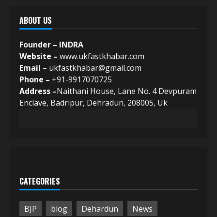
ABOUT US
Founder – INDRA
Website –
www.ukfastkhabar.com
Email –
ukfastkhabar@gmail.com
Phone –
+91-9917070725
Address –
Naithani House, Lane No. 4 Devpuram
Enclave, Badripur, Dehradun, 208005, Uk
CATEGORIES
BJP
blog
Dehardun
News