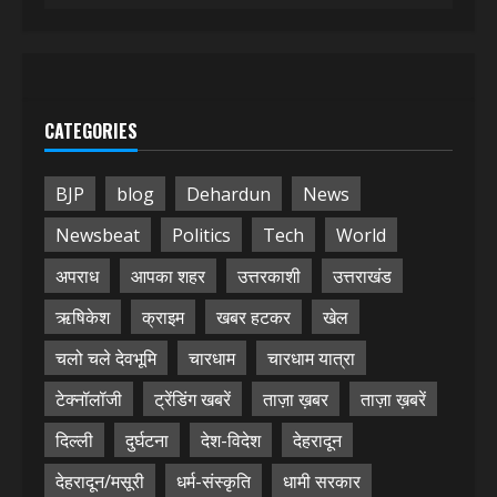
CATEGORIES
BJP
blog
Dehardun
News
Newsbeat
Politics
Tech
World
अपराध
आपका शहर
उत्तरकाशी
उत्तराखंड
ऋषिकेश
क्राइम
खबर हटकर
खेल
चलो चले देवभूमि
चारधाम
चारधाम यात्रा
टेक्नॉलॉजी
ट्रेंडिंग खबरें
ताज़ा ख़बर
ताज़ा ख़बरें
दिल्ली
दुर्घटना
देश-विदेश
देहरादून
देहरादून/मसूरी
धर्म-संस्कृति
धामी सरकार